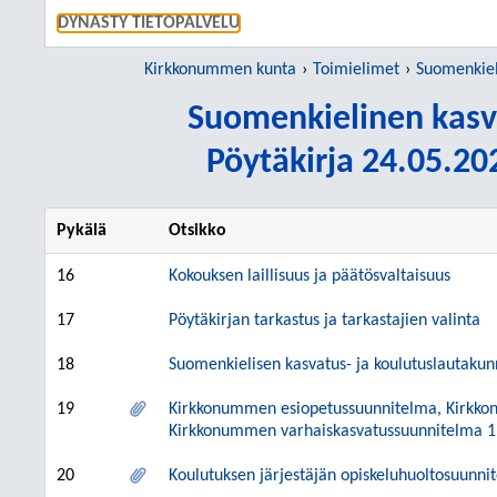
SIIRRY S
DYNASTY TIETOPALVELU
Kirkkonummen kunta
Toimielimet
Suomenkielinen 
Suomenkielinen kasv
Pöytäkirja 24.05.202
Pykälä
Otsikko
16
Kokouksen laillisuus ja päätösvaltaisuus
17
Pöytäkirjan tarkastus ja tarkastajien valinta
18
Suomenkielisen kasvatus- ja koulutuslautakun
19
Kirkkonummen esiopetussuunnitelma, Kirkkon
Kirkkonummen varhaiskasvatussuunnitelma 1
20
Koulutuksen järjestäjän opiskeluhuoltosuunni