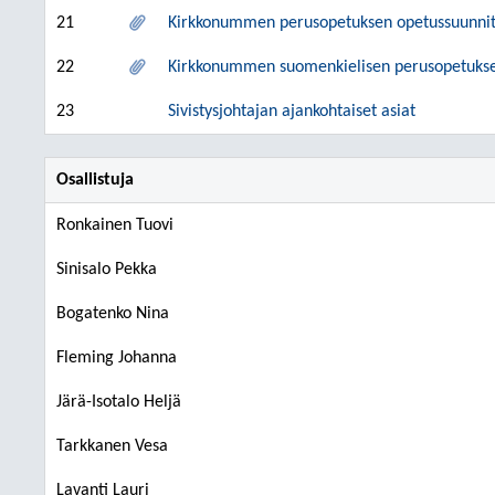
21
Kirkkonummen perusopetuksen opetussuunnit
22
Kirkkonummen suomenkielisen perusopetukse
23
Sivistysjohtajan ajankohtaiset asiat
Osallistuja
Ronkainen Tuovi
Sinisalo Pekka
Bogatenko Nina
Fleming Johanna
Järä-Isotalo Heljä
Tarkkanen Vesa
Lavanti Lauri