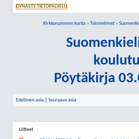
SIIRRY S
DYNASTY TIETOPALVELU
Kirkkonummen kunta
Toimielimet
Suomenkieline
Suomenkieli
koulutu
Pöytäkirja 03
Edellinen asia
|
Seuraava asia
Liitteet