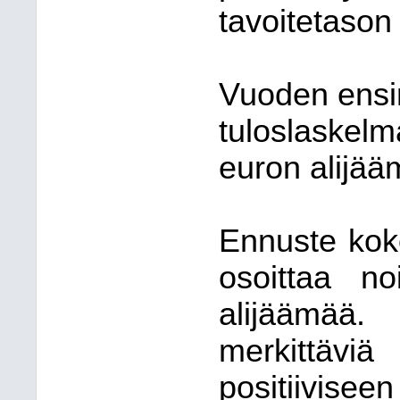
tavoitetason 
Vuoden ensi
tuloslaskelm
euron alijää
Ennuste koko
osoittaa n
alijäämää
merkittäviä
positiivisee