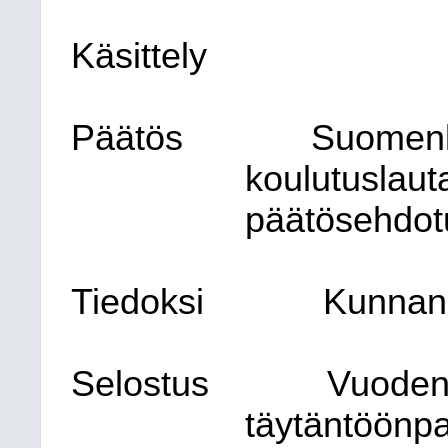
Käsittely
Päätös
Suomenki
koulutuslaut
päätösehdot
Tiedoksi
Kunnanh
Selostus
Vuode
täytäntö