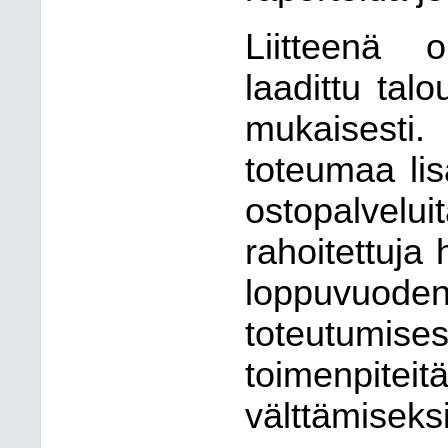
Liitteenä 
laadittu tal
mukaisesti.
toteumaa lisä
ostopalveluit
rahoitettuja
loppuvu
toteutum
toimenpite
välttämiseksi