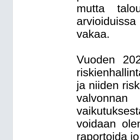
mutta talo
arvioiduissa
vakaa.
Vuoden 2025
riskienhallin
ja niiden ris
valvonnan 
vaikutukses
voidaan ole
raportoida j