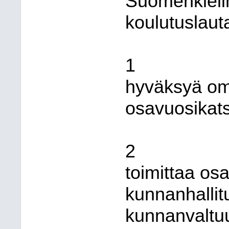
Suomenkieli
koulutuslaut
1
hyväksyä om
osavuosikat
2
toimittaa os
kunnanhallit
kunnanvaltuu