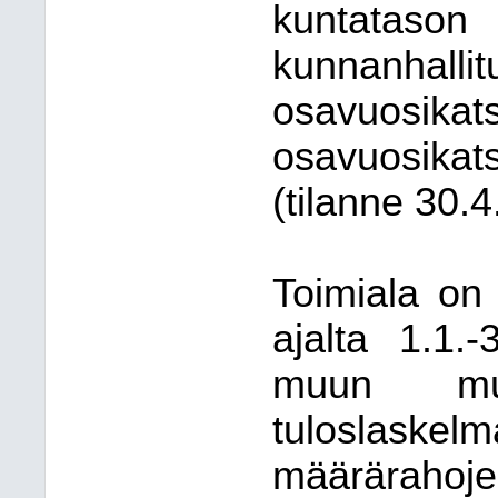
kuntataso
kunnanhalli
osavuosikat
osavuosikat
(tilanne 30.4.
Toimiala on
ajalta 1.1.
muun mu
tuloslaskel
määrärahoj