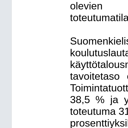
olevien to
toteutumatil
Suomenki
koulutuslau
käyttötal
tavoitetaso
Toimintatuo
38,5 % ja y
toteutuma 31
prosenttiyks