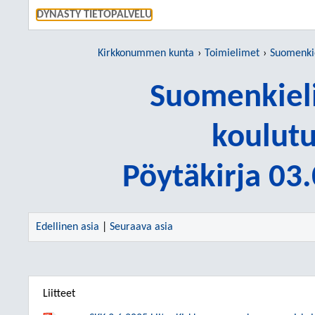
SIIRRY S
DYNASTY TIETOPALVELU
Kirkkonummen kunta
Toimielimet
Suomenkieline
Suomenkieli
koulutu
Pöytäkirja 03
Edellinen asia
|
Seuraava asia
Liitteet