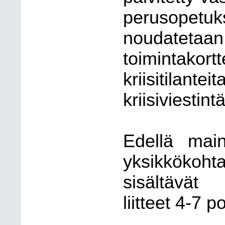
perusopetuk
noudatetaan 
toimintako
kriisiti
kriisiviestin
Edellä main
yksikkökoht
sisältävät 
liitteet 4-7 p