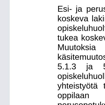
Esi- ja per
koskeva lak
opiskeluhuo
tukea koskevi
Muutoks
käsitemuuto
5.1.3 ja 5
opiskeluh
yhteistyötä
oppilaan 