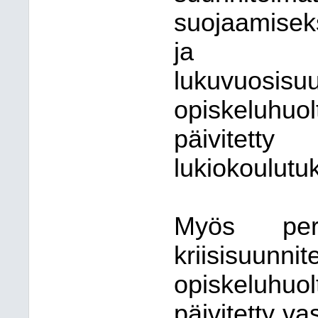
suojaamiseks
ja häi
lukuvuosisu
opiskeluhuo
päivitet
lukiokoulutu
Myös per
kriisisuunni
opiskeluhuo
päivitetty va