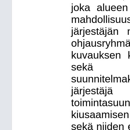
joka alueen 
mahdollisuus
järjestäjän
ohjausryh
kuvauksen k
sekä 
suunnitelmak
järjestäj
toimintasu
kiusaamisen
sekä niiden 