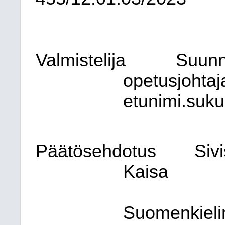
Valmistelija
Suunni
opetusjohtaj
etunimi.suk
Päätösehdotus
Siv
Kaisa
Suomenkieli