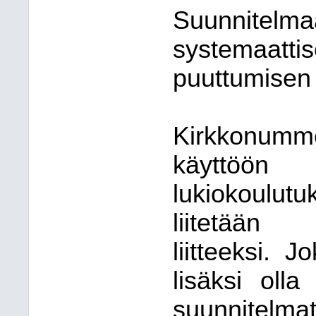
Suunnit
systemaa
puuttumisen 
Kirkkonumm
käyttöön
lukiokoulutu
liitetään o
liitteeksi. J
lisäksi oll
suunnitelmat