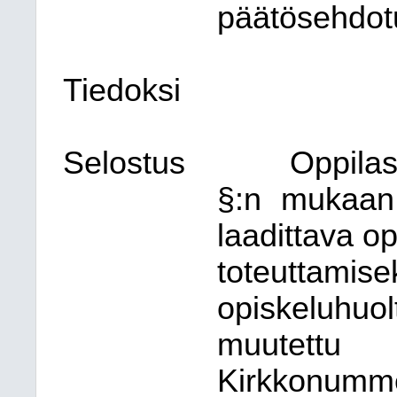
päätösehdot
Tiedoksi
Selostus
Oppilas
§:n mukaan 
laadittava o
toteuttamis
opiskeluhuo
muutettu
Kirkkonummel