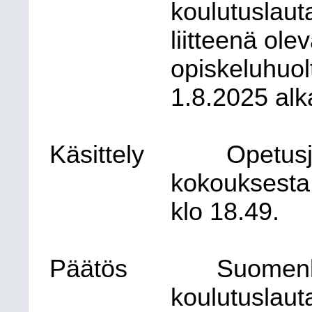
koulutuslaut
liitteenä ole
opiskeluhuol
1.8.2025 alk
Käsittely
Opetusj
kokouksesta 
klo 18.49.
Päätös
Suomenki
koulutuslaut