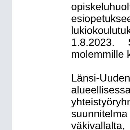
opiskeluhuo
esiopetuks
lukiokoulutu
1.8.2023. 
molemmille ki
Länsi-Uude
alueelli
yhteisty
suunnitelma 
väkivallalta,