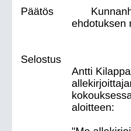
Päätös
Kunnanha
ehdotuksen 
Selostus
Antti Kilap
allekirjoittaj
kokouksessa
aloitteen: