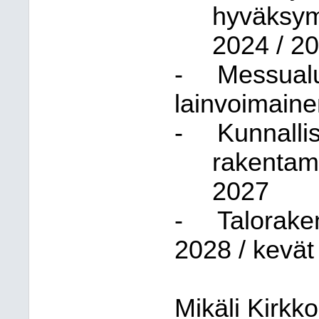
hyväksym
2024 / 2
-
Messual
lainvoimaine
-
Kunnallis
rakentam
2027
-
Talorake
2028 / kevä
Mikäli Kirkk