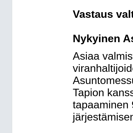
Vastaus val
Nykyinen As
Asiaa valmis
viranhaltijo
Asuntomessu
Tapion kanss
tapaaminen 
järjestämisen