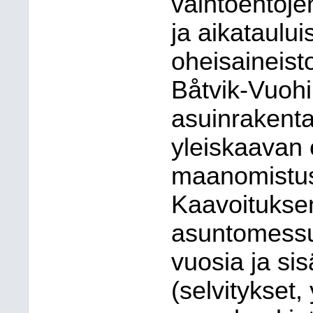
vaihtoehtoje
ja aikataulu
oheisaineist
Båtvik-Vuohi
asuinrakent
yleiskaavan 
maanomistuso
Kaavoituksen
asuntomessua
vuosia ja sis
(selvitykset