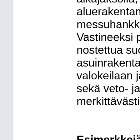
aluerakentam
messuhankkee
Vastineeksi
nostettua s
asuinrakent
valokeilaan 
sekä veto- j
merkittävästi
Esimerkkej