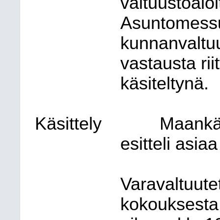
valtuustoalo
Asuntomessut
kunnanvaltuus
vastausta rii
käsiteltynä.
Käsittely
Maankäy
esitteli asi
Varavaltuute
kokouksesta 