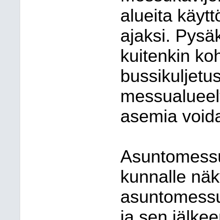
alueita käy
ajaksi. Pysä
kuitenkin koh
bussikuljet
messualueel
asemia voida
Asuntomessu
kunnalle näk
asuntomessu
ja sen jälke