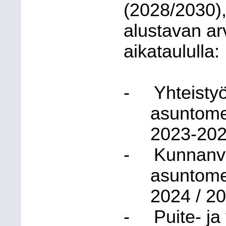
(2028/2030), 
alustavan a
aikataululla:
-
Yhteisty
asuntome
2023-202
-
Kunnanva
asuntome
2024 / 2
-
Puite- j