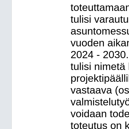
toteuttamaa
tulisi varau
asuntomessup
vuoden aikan
2024 - 2030
tulisi nimet
projektipääll
vastaava (os
valmistelut
voidaan tode
toteutus on 