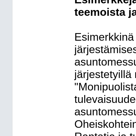
teemoista ja
Esimerkkinä
järjestämises
asuntomessu
järjestetyill
"Monipuolist
tulevaisuude
asuntomessu
Oheiskohtein