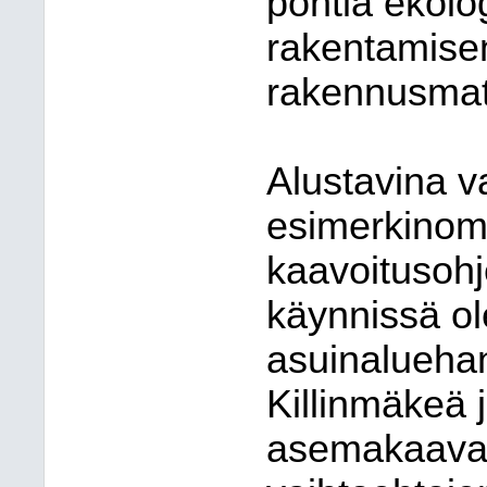
pohtia ekolo
rakentamise
rakennusmate
Alustavina v
esimerkinoma
kaavoitusohj
käynnissä ol
asuinaluehan
Killinmäkeä 
asemakaava-