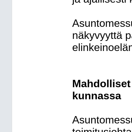
Asuntomessu
näkyvyyttä pai
elinkeinoelä
Mahdolliset
kunnassa
Asuntomessu