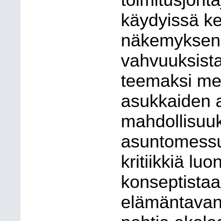
toimitusjoht
käydyissä ke
näkemyksen
vahvuuksista
teemaksi mer
asukkaiden 
mahdollisuuk
asuntomessu
kritiikkiä lu
konseptistaa
elämäntavan 