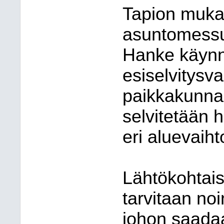
Tapion mukaa
asuntomessu
Hanke käynn
esiselvitysv
paikkakunna
selvitetään 
eri aluevaiht
Lähtökohtais
tarvitaan no
johon saada