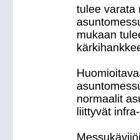
tulee varata 
asuntomessu
mukaan tule
kärkihankkee
Huomioitavaa
asuntomessuk
normaalit a
liittyvät inf
Messukävijöi