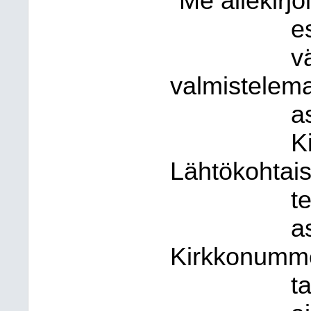
"Me allekirjo
e
v
valmistelema
a
K
Lähtökohtai
t
a
Kirkkonummel
t