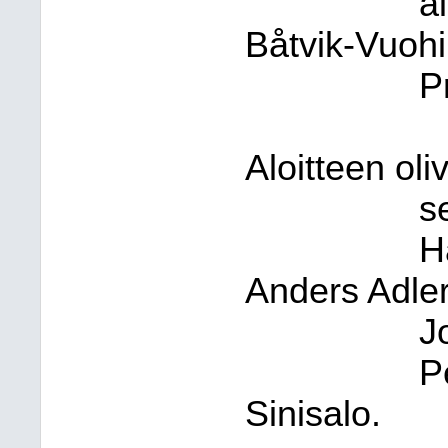
a
Båtvik-Vuohi
P
Aloitteen oli
s
H
Anders Adler
J
P
Sinisalo.