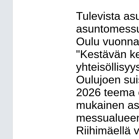
Tulevista as
asuntomessu
Oulu vuonna
"Kestävän k
yhteisöllisy
Oulujoen su
2026 teema 
mukainen asu
messualueen
Riihimäellä