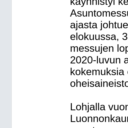
käynnistyi k
Asuntomessut
ajasta johtue
elokuussa, 3
messujen lop
2020-luvun 
kokemuksia 
oheisaineist
Lohjalla vuo
Luonnonkauni