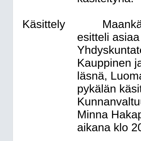
Käsittely
Maankäy
esitteli asi
Yhdyskuntate
Kauppinen ja
läsnä, Luoma
pykälän käsi
Kunnanvaltuu
Minna Hakapä
aikana klo 2