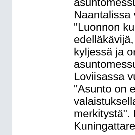
asuntomessu
Naantalissa
"Luonnon kun
edelläkävijä
kyljessä ja o
asuntomessu
Loviisassa 
"Asunto on 
valaistuksell
merkitystä"
Kuningattare