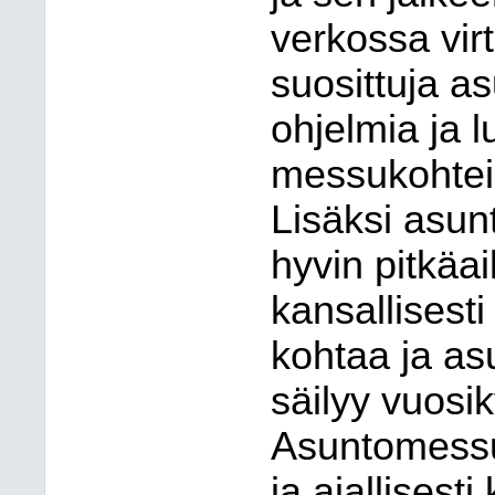
verkossa virt
suosittuja a
ohjelmia ja l
messukohtei
Lisäksi asun
hyvin pitkäa
kansallisesti
kohtaa ja a
säilyy vuos
Asuntomessu
ja ajallisesti