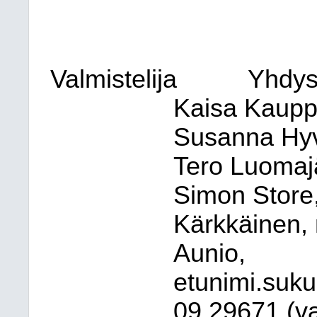
Valmistelija
Yhdys
Kaisa Kauppi
Susanna Hyv
Tero Luomaj
Simon Store
Kärkkäinen, 
Aunio,
etunimi.suku
09 29671 (v