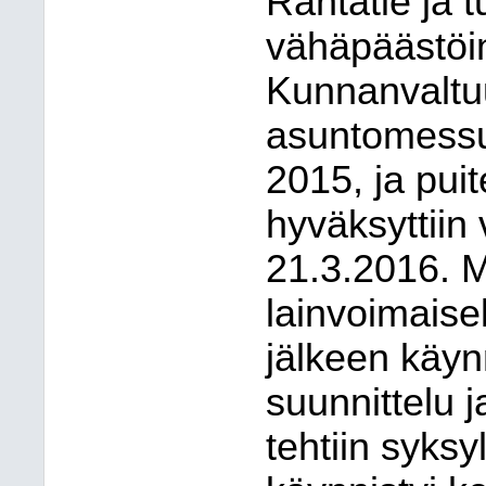
Rantatie ja 
vähäpäästöi
Kunnanvaltu
asuntomessuj
2015, ja pui
hyväksyttii
21.3.2016. 
lainvoimaise
jälkeen käynn
suunnittelu 
tehtiin syks