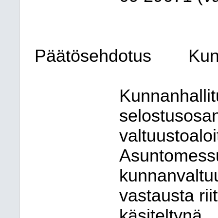
Päätösehdotus
Kun
Kunnanhallit
selostusosa
valtuustoalo
Asuntomessut
kunnanvaltuus
vastausta rii
käsiteltynä.