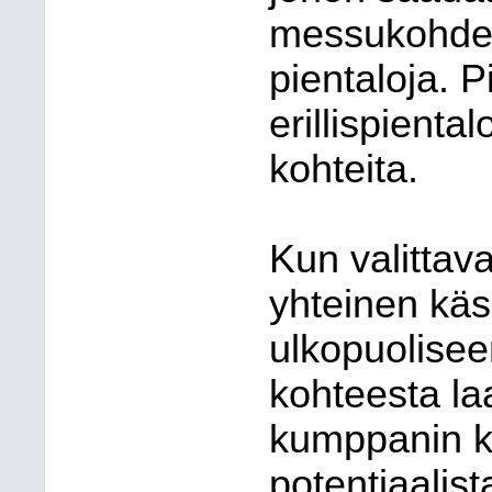
messukohdett
pientaloja. P
erillispienta
kohteita.
Kun valittav
yhteinen käsi
ulkopuolisee
kohteesta la
kumppanin ka
potentiaalist