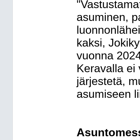
"Vastustamat
asuminen, pa
luonnonlähei
kaksi, Jokik
vuonna 2024
Keravalla ei
järjestetä, 
asumiseen li
Asuntomess