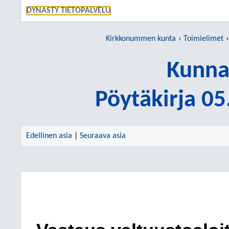
SIIRRY S
DYNASTY TIETOPALVELU
Kirkkonummen kunta
Toimielimet
Kunna
Pöytäkirja 0
Edellinen asia
|
Seuraava asia