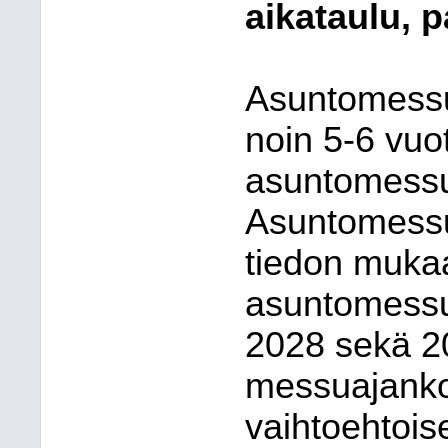
aikataulu, 
Asuntomessuj
noin 5-6 vuo
asuntomessu
Asuntomessu
tiedon muka
asuntomessuj
2028 sekä 20
messuajankoh
vaihtoehtois