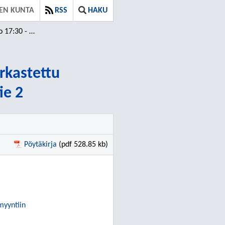
EN KUNTA
RSS
HAKU
2 ⁄ Tarkastettu
arkastettu
ie 2
Pöytäkirja
(pdf 528.85 kb)
myyntiin