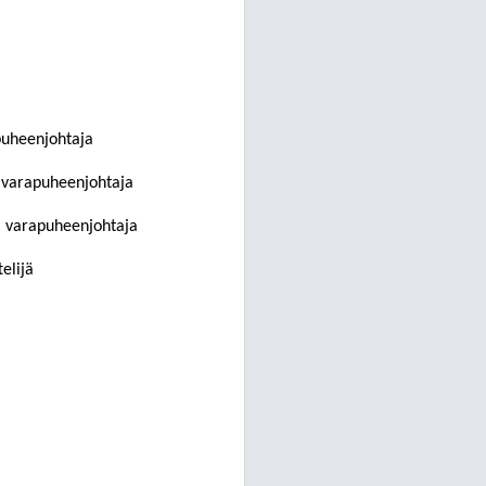
puheenjohtaja
 varapuheenjohtaja
I varapuheenjohtaja
elijä