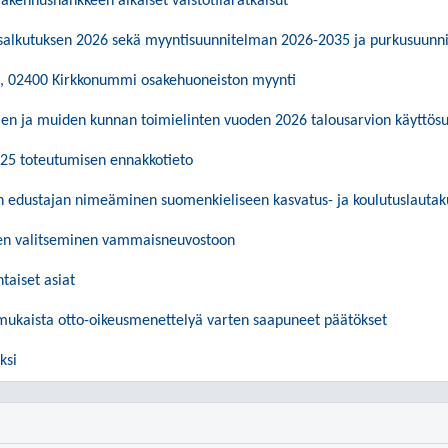
rakennushankkeen aikaiset väistötilaratkaisut
 salkutuksen 2026 sekä myyntisuunnitelman 2026-2035 ja purkusuun
3, 02400 Kirkkonummi osakehuoneiston myynti
ujen ja muiden kunnan toimielinten vuoden 2026 talousarvion käyttös
025 toteutumisen ennakkotieto
n edustajan nimeäminen suomenkieliseen kasvatus- ja koulutuslauta
en valitseminen vammaisneuvostoon
htaiset asiat
 mukaista otto-oikeusmenettelyä varten saapuneet päätökset
ksi