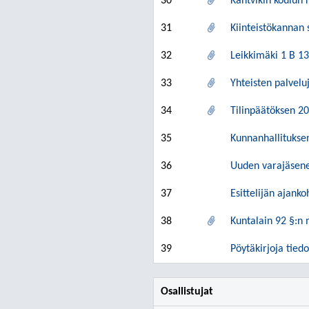
30
Kantvikin koulun 
31
Kiinteistökannan
32
Leikkimäki 1 B 1
33
Yhteisten palvel
34
Tilinpäätöksen 2
35
Kunnanhallitukse
36
Uuden varajäsen
37
Esittelijän ajanko
38
Kuntalain 92 §:n
39
Pöytäkirjoja tiedo
Osallistujat