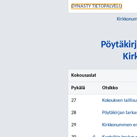
DYNASTY TIETOPALVELU
Kirkkonu
Pöytäkirj
Kir
Kokousasiat
Pykälä
Otsikko
27
Kokouksen laillis
28
Pöytäkirjan tarkas
29
Kirkkonummen enn