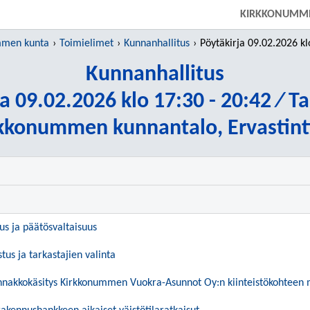
SIIRRY SUORAAN PÄÄSISÄLTÖÖN
KIRKKONUMM
mmen kunta
Toimielimet
Kunnanhallitus
Pöytäkirja 09.02.2026 klo 17:30 - 20:4
Kunnanhallitus
a 09.02.2026 klo 17:30 - 20:42 ⁄ T
kkonummen kunnantalo, Ervastint
uus ja päätösvaltaisuus
tus ja tarkastajien valinta
akkokäsitys Kirkkonummen Vuokra-Asunnot Oy:n kiinteistökohteen 