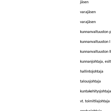
jäsen
varajäsen
varajäsen
kunnanvaltuuston 
kunnanvaltuuston I
kunnanvaltuuston I
kunnanjohtaja, esitt
hallintojohtaja
talousjohtaja
kuntakehitysjohtaja
vt. toimitilajohtaja