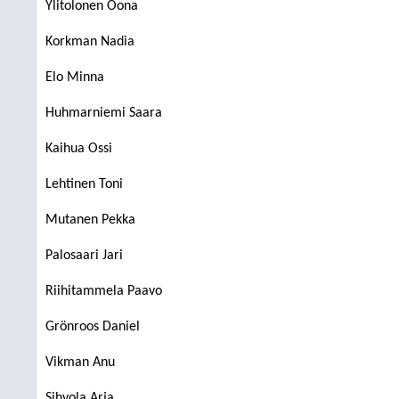
Ylitolonen Oona
Korkman Nadia
Elo Minna
Huhmarniemi Saara
Kaihua Ossi
Lehtinen Toni
Mutanen Pekka
Palosaari Jari
Riihitammela Paavo
Grönroos Daniel
Vikman Anu
Sihvola Arja