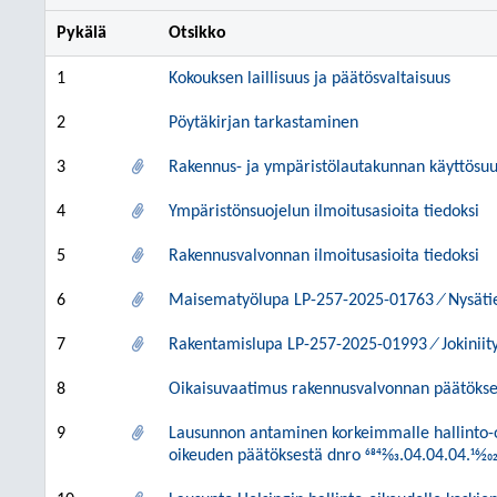
Pykälä
Otsikko
1
Kokouksen laillisuus ja päätösvaltaisuus
2
Pöytäkirjan tarkastaminen
3
Rakennus- ja ympäristölautakunnan käyttösu
4
Ympäristönsuojelun ilmoitusasioita tiedoksi
5
Rakennusvalvonnan ilmoitusasioita tiedoksi
6
Maisematyölupa LP-257-2025-01763 ⁄ Nysäti
7
Rakentamislupa LP-257-2025-01993 ⁄ Jokiniity
8
Oikaisuvaatimus rakennusvalvonnan päätöks
9
Lausunnon antaminen korkeimmalle hallinto-oi
oikeuden päätöksestä dnro 6842⁄03.04.04.04.16⁄202