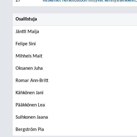
27
Keskeiset henkilöstöön liittyvät kehityshankkeet
Osallistuja
Jäntti Maija
Felipe Sini
Mihhels Mait
Oksanen Juha
Romar Ann-Britt
Kähkönen Jani
Pääkkönen Lea
Suihkonen Jaana
Bergström Pia