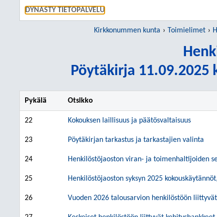
SIIRRY S
DYNASTY TIETOPALVELU
Kirkkonummen kunta
Toimielimet
H
Henki
Pöytäkirja 11.09.2025 k
Pykälä
Otsikko
22
Kokouksen laillisuus ja päätösvaltaisuus
23
Pöytäkirjan tarkastus ja tarkastajien valinta
24
Henkilöstöjaoston viran- ja toimenhaltijoiden s
25
Henkilöstöjaoston syksyn 2025 kokouskäytännöt,
26
Vuoden 2026 talousarvion henkilöstöön liittyvät