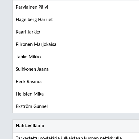
Parviainen Päivi
Hagelberg Harriet
Kaari Jarkko
Piironen Marjokaisa
Tahko Mikko
Suihkonen Jaana
Beck Rasmus
Helisten Mika
Ekström Gunnel
Nähtävilläolo
Tarkastettu pöytäkirja julkaistaan kunnan nettisivulla