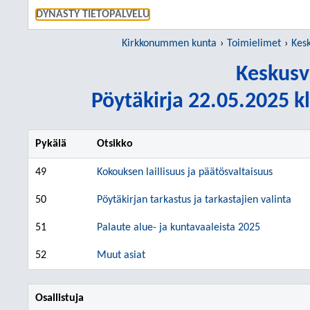
SIIRRY S
DYNASTY TIETOPALVELU
Kirkkonummen kunta
Toimielimet
Kes
Keskusv
Pöytäkirja 22.05.2025 kl
Pykälä
Otsikko
49
Kokouksen laillisuus ja päätösvaltaisuus
50
Pöytäkirjan tarkastus ja tarkastajien valinta
51
Palaute alue- ja kuntavaaleista 2025
52
Muut asiat
Osallistuja