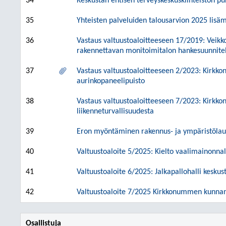
34
Keskustan entisen terveyskeskuskiinteistön p
35
Yhteisten palveluiden talousarvion 2025 lisä
36
Vastaus valtuustoaloitteeseen 17/2019: Veikk
rakennettavan monitoimitalon hankesuunnite
37
Vastaus valtuustoaloitteeseen 2/2023: Kirkk
aurinkopaneelipuisto
38
Vastaus valtuustoaloitteeseen 7/2023: Kirkko
liikenneturvallisuudesta
39
Eron myöntäminen rakennus- ja ympäristölaut
40
Valtuustoaloite 5/2025: Kielto vaalimainonnall
41
Valtuustoaloite 6/2025: Jalkapallohalli keskus
42
Valtuustoaloite 7/2025 Kirkkonummen kunnan k
Osallistuja