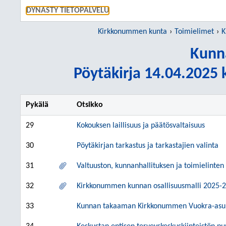
SIIRRY S
DYNASTY TIETOPALVELU
Kirkkonummen kunta
Toimielimet
K
Kunn
Pöytäkirja 14.04.2025 k
Pykälä
Otsikko
29
Kokouksen laillisuus ja päätösvaltaisuus
30
Pöytäkirjan tarkastus ja tarkastajien valinta
31
Valtuuston, kunnanhallituksen ja toimielinten 
32
Kirkkonummen kunnan osallisuusmalli 2025-
33
Kunnan takaaman Kirkkonummen Vuokra-asunn