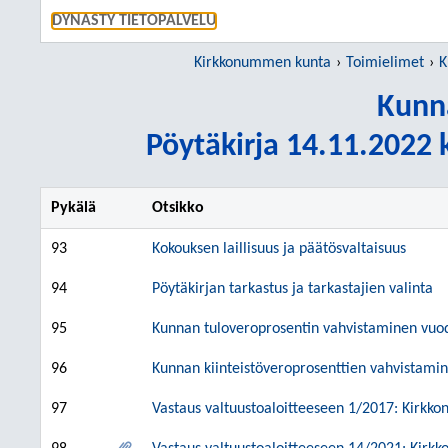
SIIRRY S
DYNASTY TIETOPALVELU
Kirkkonummen kunta
Toimielimet
K
Kunn
Pöytäkirja 14.11.2022 k
Pykälä
Otsikko
93
Kokouksen laillisuus ja päätösvaltaisuus
94
Pöytäkirjan tarkastus ja tarkastajien valinta
95
Kunnan tuloveroprosentin vahvistaminen vuo
96
Kunnan kiinteistöveroprosenttien vahvistami
97
Vastaus valtuustoaloitteeseen 1/2017: Kirkko