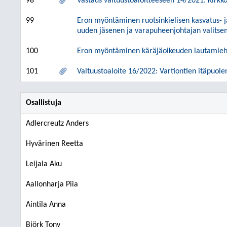
98
Vastaus valtuustoaloitteeseen 14/2021: Kirkk
99
Eron myöntäminen ruotsinkielisen kasvatus- j
uuden jäsenen ja varapuheenjohtajan valits
100
Eron myöntäminen käräjäoikeuden lautamieh
101
Valtuustoaloite 16/2022: Vartiontien itäpuol
Osallistuja
Adlercreutz Anders
Hyvärinen Reetta
Leijala Aku
Aallonharja Piia
Aintila Anna
Björk Tony