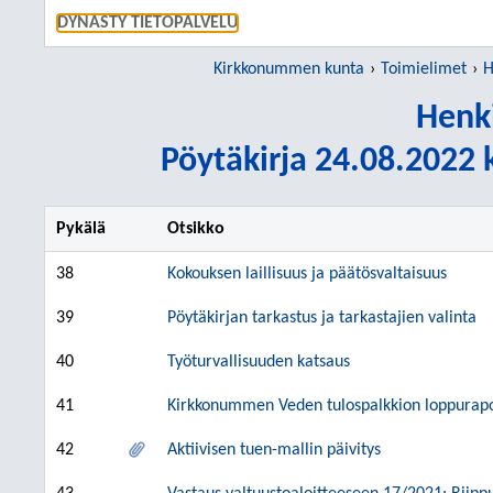
SIIRRY S
DYNASTY TIETOPALVELU
Kirkkonummen kunta
Toimielimet
H
Henki
Pöytäkirja 24.08.2022 k
Pykälä
Otsikko
38
Kokouksen laillisuus ja päätösvaltaisuus
39
Pöytäkirjan tarkastus ja tarkastajien valinta
40
Työturvallisuuden katsaus
41
Kirkkonummen Veden tulospalkkion loppurapo
42
Aktiivisen tuen-mallin päivitys