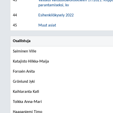
43
Vastaus valtuustoaloitteeseen 17/2021: Riipp
parantamiseksi, kv
44
Esihenkilökysely 2022
45
Muut asiat
Osallistuja
Salminen Ville
Katajisto Hilkka-Maija
Forssén Anita
Grönlund Jyki
Kaihlaranta Kati
Toikka Anna-Mari
Haapaniemi Timo